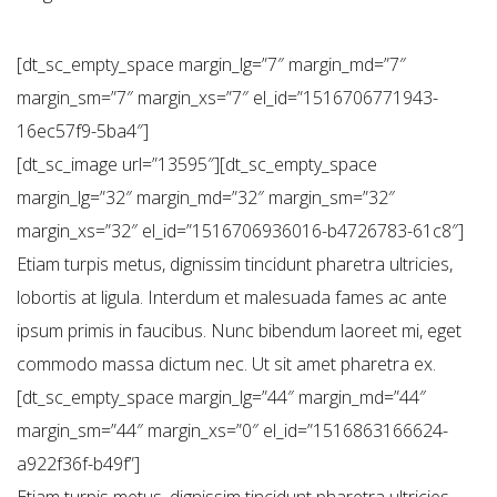
[dt_sc_empty_space margin_lg=”7″ margin_md=”7″
margin_sm=”7″ margin_xs=”7″ el_id=”1516706771943-
16ec57f9-5ba4″]
[dt_sc_image url=”13595″][dt_sc_empty_space
margin_lg=”32″ margin_md=”32″ margin_sm=”32″
margin_xs=”32″ el_id=”1516706936016-b4726783-61c8″]
Etiam turpis metus, dignissim tincidunt pharetra ultricies,
lobortis at ligula. Interdum et malesuada fames ac ante
ipsum primis in faucibus. Nunc bibendum laoreet mi, eget
commodo massa dictum nec. Ut sit amet pharetra ex.
[dt_sc_empty_space margin_lg=”44″ margin_md=”44″
margin_sm=”44″ margin_xs=”0″ el_id=”1516863166624-
a922f36f-b49f”]
Etiam turpis metus, dignissim tincidunt pharetra ultricies,