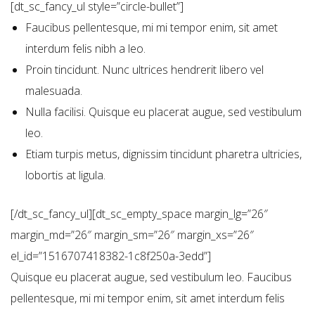
[dt_sc_fancy_ul style=”circle-bullet”]
Faucibus pellentesque, mi mi tempor enim, sit amet
interdum felis nibh a leo.
Proin tincidunt. Nunc ultrices hendrerit libero vel
malesuada.
Nulla facilisi. Quisque eu placerat augue, sed vestibulum
leo.
Etiam turpis metus, dignissim tincidunt pharetra ultricies,
lobortis at ligula.
[/dt_sc_fancy_ul][dt_sc_empty_space margin_lg=”26″
margin_md=”26″ margin_sm=”26″ margin_xs=”26″
el_id=”1516707418382-1c8f250a-3edd”]
Quisque eu placerat augue, sed vestibulum leo. Faucibus
pellentesque, mi mi tempor enim, sit amet interdum felis