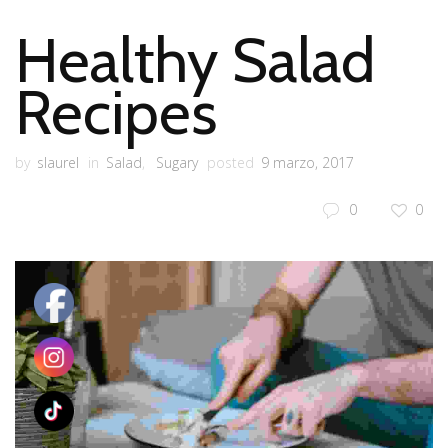
Healthy Salad
Recipes
by
slaurel
in
Salad
,
Sugary
posted
9 marzo, 2017
0
0